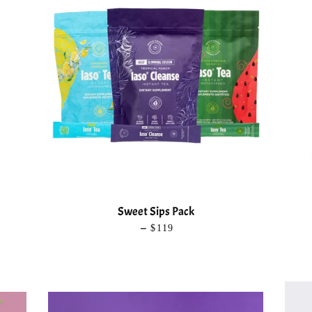
Sweet Sips Pack
—
PRECIO HABITUAL
$119
UAL