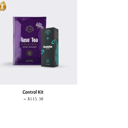
Control Kit
—
PRECIO HABITUAL
$115.38