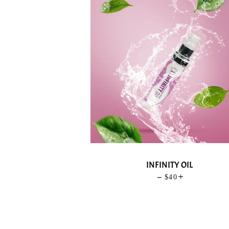
INFINITY OIL
—
PRECIO HABIT
$40
+