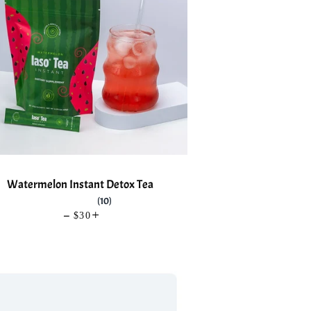
Watermelon Instant Detox Tea
(10)
—
PRECIO HABITUAL
$30
+