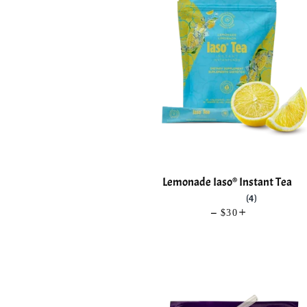
Lemonade Iaso® Instant Tea
(4)
—
PRECIO HABIT
$30
+