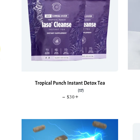
Tropical Punch Instant Detox Tea
(17)
—
UAL
PRECIO HABITUAL
$30
+