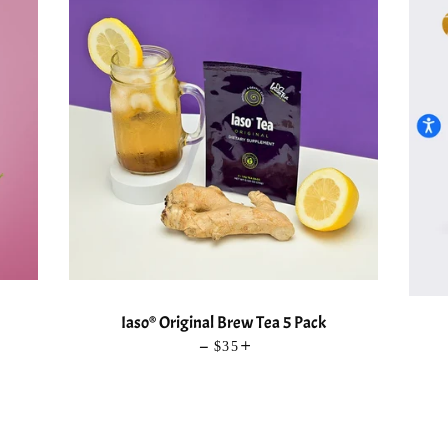
Iaso® Original Brew Tea 5 Pack
—
UAL
PRECIO HABITUAL
$35
+