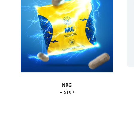
NRG
—
PRECIO HABITUAL
$10
+
UAL