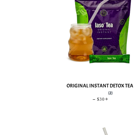
ORIGINAL INSTANT DETOX TEA
(2)
—
PRECIO HABIT
$30
+