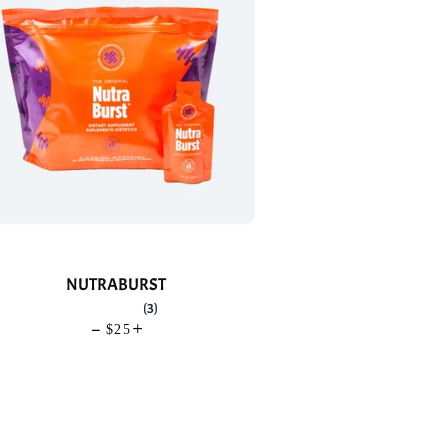
NUTRABURST
(3)
—
PRECIO HABITUAL
$25
+