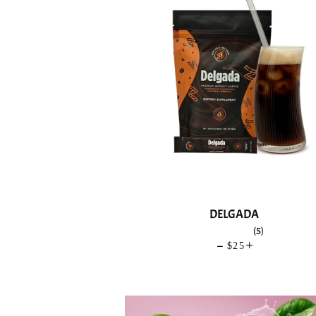
DELGADA
(5)
—
PRECIO HABIT
$25
+