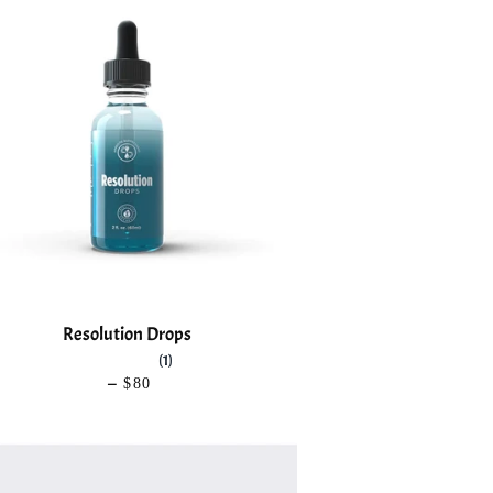
Resolution Drops
(1)
—
PRECIO HABITUAL
$80